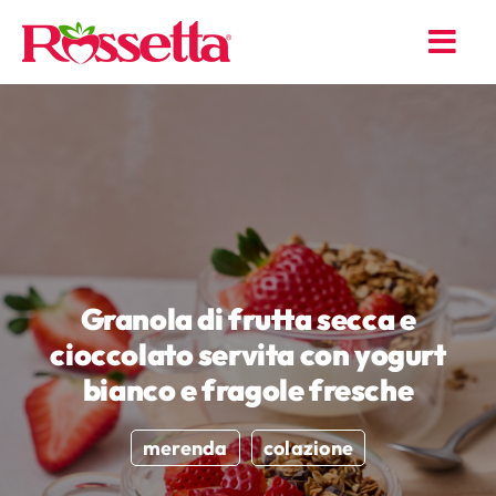
Skip
to
content
Granola di frutta secca e
cioccolato servita con yogurt
bianco e fragole fresche
merenda
colazione