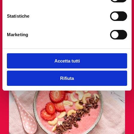
Statistiche
Marketing
Accetta tutti
Rifiuta
Smoothie bowl di fragole con
fragole fresche, anacardi e
fave di cacao
Scopri la Ricetta